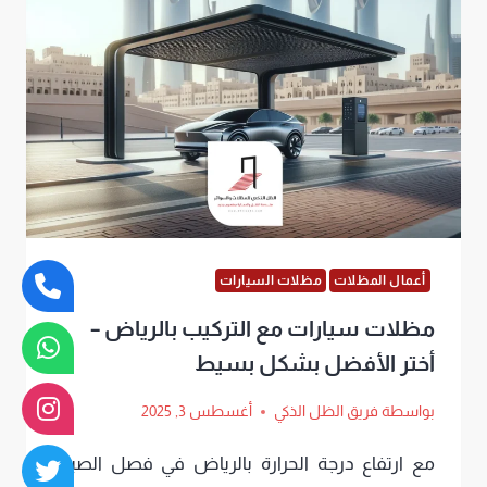
ت
:
0552669901
مظلات
شد
انشائي
قماش
بالرياض
أعمال المظلات
مظلات السيارات
مظلات سيارات مع التركيب بالرياض –
أختر الأفضل بشكل بسيط
بواسطة
فريق الظل الذكي
أغسطس 3, 2025
مع ارتفاع درجة الحرارة بالرياض في فصل الصيف