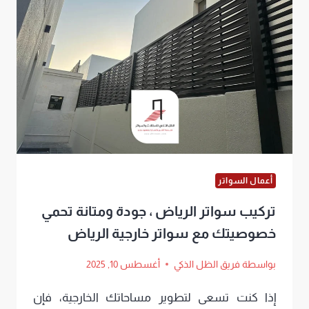
ساتر
للحوش
الرياض
بأجمل
التصاميم
مع
سرعة
في
أعمال السواتر
التنفيذ
تركيب سواتر الرياض ، جودة ومتانة تحمي
وأسعار
خصوصيتك مع سواتر خارجية الرياض
خيالية
بواسطة
فريق الظل الذكي
أغسطس 10, 2025
إذا كنت تسعى لتطوير مساحاتك الخارجية، فإن