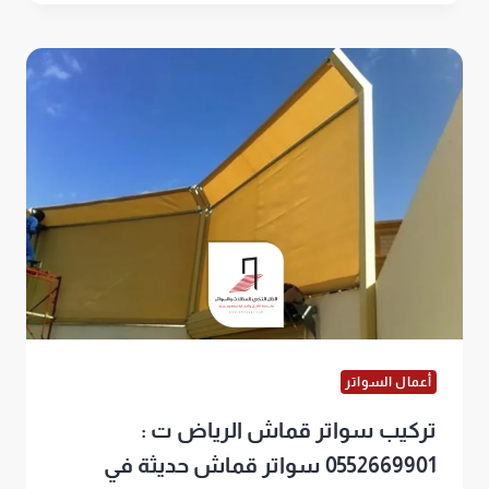
قص
ليزر
الرياض
ت:
0552669901
سواتر
جدارية
قص
ليزر
أعمال السواتر
تركيب سواتر قماش الرياض ت :
0552669901 سواتر قماش حديثة في