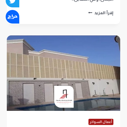
تركيب
إقرأ المزيد
سواتر
حديد
الرياض،
جمال
وحماية
بأفضل
أشكال
سواتر
حديد
في
الرياض
أعمال السواتر