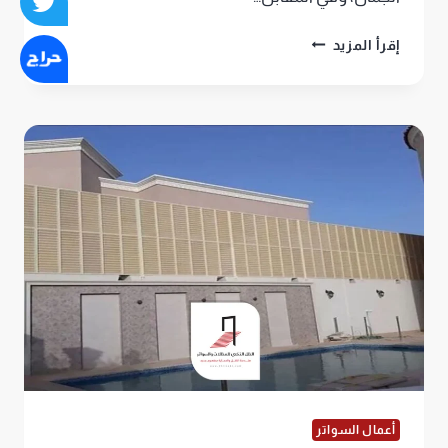
تركيب
إقرأ المزيد
سواتر
حديد
الرياض،
جمال
وحماية
بأفضل
أشكال
سواتر
حديد
في
الرياض
أعمال السواتر