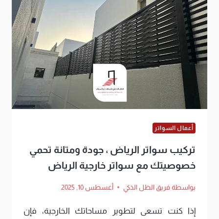
ساتر
للحوش
الرياض
بأجمل
التصاميم
مع
سرعة
في
أعمال السواتر
التنفيذ
تركيب سواتر الرياض ، جودة ومتانة تحمي
وأسعار
خصوصيتك مع سواتر خارجية الرياض
خيالية
بواسطة
فريق الظل الذكي
أغسطس 10, 2025
إذا كنت تسعى لتطوير مساحاتك الخارجية، فإن