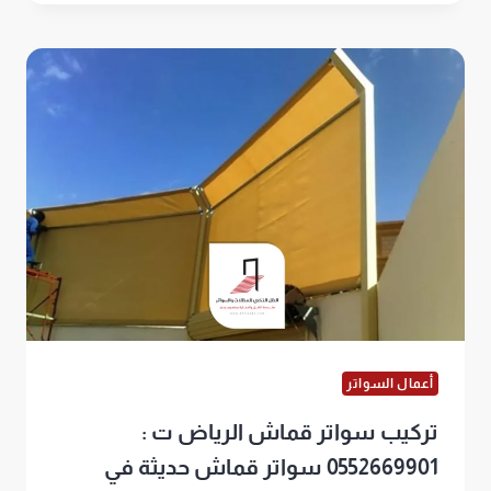
قص
ليزر
الرياض
ت:
0552669901
سواتر
جدارية
قص
ليزر
أعمال السواتر
تركيب سواتر قماش الرياض ت :
0552669901 سواتر قماش حديثة في