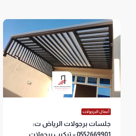
أعمال البرجولات
جلسات برجولات الرياض ت:
0552669901 – تركيب برجولات