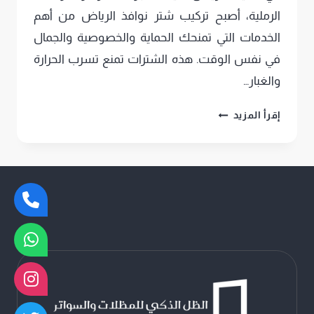
الرملية، أصبح تركيب شتر نوافذ الرياض من أهم
الخدمات التي تمنحك الحماية والخصوصية والجمال
في نفس الوقت. هذه الشترات تمنع تسرب الحرارة
والغبار…
تركيب
إقرأ المزيد
شتر
نوافذ
الرياض
ت:
0552669901
–
شترات
نوافذ
خارجية