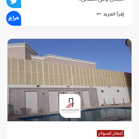
تركيب
إقرأ المزيد
سواتر
حديد
الرياض،
جمال
وحماية
بأفضل
أشكال
سواتر
حديد
في
الرياض
أعمال السواتر