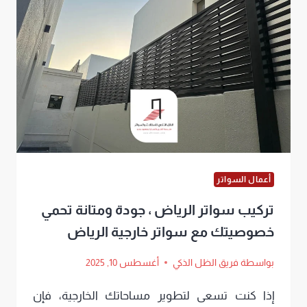
ساتر
للحوش
الرياض
بأجمل
التصاميم
مع
سرعة
في
أعمال السواتر
التنفيذ
تركيب سواتر الرياض ، جودة ومتانة تحمي
وأسعار
خصوصيتك مع سواتر خارجية الرياض
خيالية
بواسطة
فريق الظل الذكي
أغسطس 10, 2025
إذا كنت تسعى لتطوير مساحاتك الخارجية، فإن