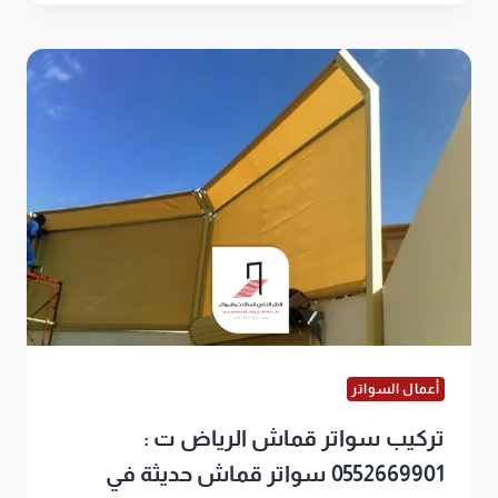
قص
ليزر
الرياض
ت:
0552669901
سواتر
جدارية
قص
ليزر
أعمال السواتر
تركيب سواتر قماش الرياض ت :
0552669901 سواتر قماش حديثة في